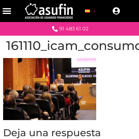
91 483 61 02
161110_icam_consum
Deja una respuesta