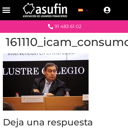
91 483 61 02
161110_icam_consum
Deja una respuesta