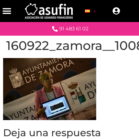
91 483 61 02
160922_zamora__100
Deja una respuesta