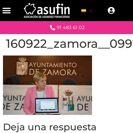
91 483 61 02
160922_zamora__099
Deja una respuesta