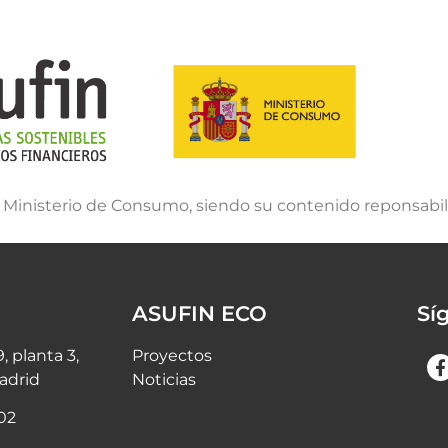
l Ministerio de Consumo, siendo su contenido reponsabi
ASUFIN ECO
Sí
9, planta 3,
Proyectos
adrid
Noticias
 02