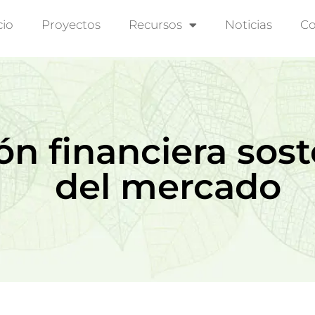
cio
Proyectos
Recursos
Noticias
Co
n financiera soste
del mercado