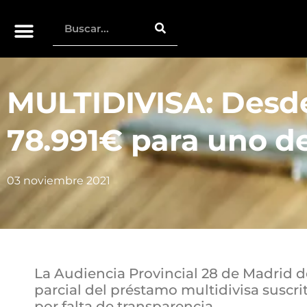
MULTIDIVISA: Desd
78.991€ para uno d
03 noviembre 2021
La Audiencia Provincial 28 de Madrid d
parcial del préstamo multidivisa suscr
por falta de transparencia