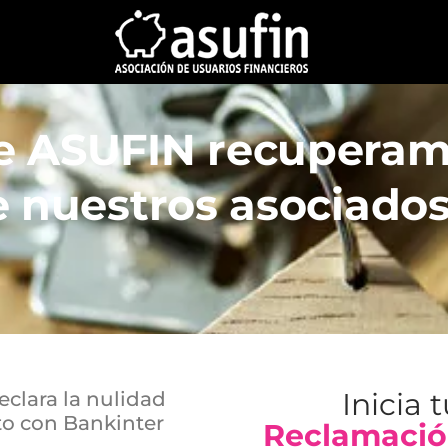
e ASUFIN recupera
e nuestros asociado
Inicia 
eclara la nulidad
ito con Bankinter
Reclamació