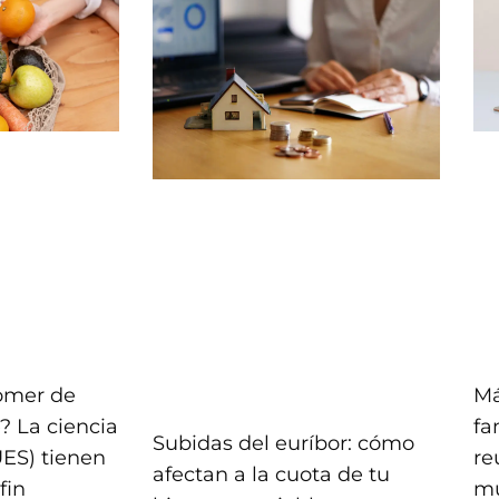
comer de
Má
? La ciencia
fa
Subidas del euríbor: cómo
UES) tienen
re
afectan a la cuota de tu
fin
mu