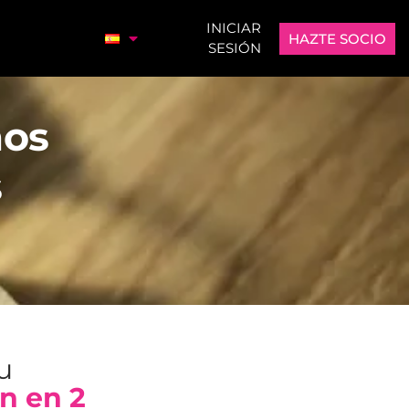
INICIAR
HAZTE SOCIO
SESIÓN
mos
s
tu
n en 2