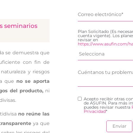
s seminarios
Plan Solicitado (Es necesa
cuenta vigente). Los plan
revisar en
https://www.asufin.com/ha
da se demuestra que
uficiente con fin de
naturaleza y riesgos
 Ya que
no se aporta
os del producto,
ni
Acepto recibir otras c
ivisas.
de ASUFIN. Para más in
puedes revisar nuestra
Privacidad
*
tidivisa
no reúne las
 transparente
ya que
 sobre los riesgos del