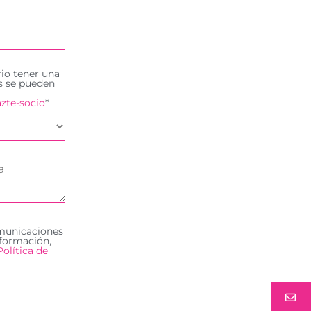
rio tener una
es se pueden
zte-socio
*
omunicaciones
formación,
Política de