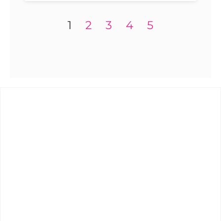
1
2
3
4
5
Quizá
te interese
Reclama
Inicia tu reclamación SIN COSTES desde tu